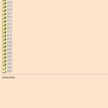
2020
2019
2018
2017
2016
2015
2014
2013
2012
2011
2010
2009
2008
2007
2006
2005
2004
2003
2002
2001
16/06/2026