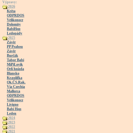
Výpravy:
2026
Kréta
ODPRDOS
Velikonoce
Dolomity
BabiHop
Ledopády
2025
Závěr
PP Prahou
Závěr
Burčák
Tabor Babi
MiPiLovik
Orlí hnízda
Blansko
Kr.polífka
Ok.ČS.Rak.
Via Czechia
Mallorca
ODPRDOS
Velikonoce
Livigno
Babí Hop
Leden
2024
2023
2022
2021