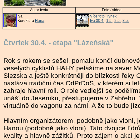
Autor textu
Foto / video
Iva
Více foto Hynek
Korektura
Hana
Iva 30.4.
,
1.5.
,
2.5.
,
3.5.
Čtvrtek 30.4. - etapa "Lázeňská"
Rok s rokem se sešel, pomalu končí dubnové 
veselých cyklistů HAHY pelášíme na sever M
Slezska a ještě konkrétněji do blízkosti řeky 
nastává tradiční čas OdPrDoS, v kterém si le
zahraje hlavní roli. O role vedlejší se podělí
unáší do Jeseníku, přestupujeme v Zábřehu. 
virtuálně do vagonu za námi. A že to bude jíz
Hlavním organizátorem, podobně jako vloni, 
Hanou (podobně jako vloni). Tato dvojice lídr
kvality a hlavně zážitků. Proto zájem o akci je