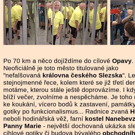
Po 70 km a něco dojíždíme do cílové
Opavy
.
Neoficiálně je toto město titulované jako
"nefalšovaná
královna českého Slezska
". L
stejnojmenné řece, kolem které se již třetí de
motáme, kterou stále ještě doprovázíme. I kd
blíží večer, zvolníme a nespěcháme. Je toh
ke koukání, vícero bodů k zastavení, památk
gotiky po funkcionalismus... Radnice zvaná
H
neboli hodinářská věž, farní
kostel Nanebevz
Panny Marie
- největší dochovaná ukázka sl
cihlové gotiky či budova bývalého
obchodní