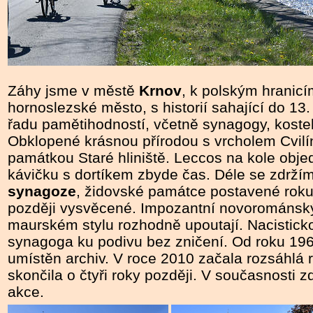
Záhy jsme v městě
Krnov
, k polským hranic
hornoslezské město, s historií sahající
do 13. 
řadu pamětihodností, včetně synagogy, kostel
Obklopené krásnou přírodou s vrcholem Cvilín
památkou Staré hliniště. Leccos na kole obje
kávičku s dortíkem zbyde čas. Déle se zdrží
synagoze
, židovské památce postavené roku
později vysvěcené. Impozantní novorománský 
maurském stylu rozhodně upoutají. Nacistick
synagoga ku podivu bez zničení. Od roku 1960
umístěn archiv. V roce 2010 začala rozsáhlá 
skončila o čtyři roky později. V současnosti z
akce.