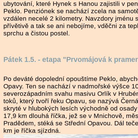
ubytování, které Hynek s Hanou zajistili v pe
Peklo. Penziónek se nachází zcela na samotě
vzdálen necelé 2 kilometry. Navzdory jménu s
přívětivě a tak se ani nebojíme, vděčni za tep
sprchu a čistou postel.
Pátek 1.5. - etapa "Prvomájová k prame
Po deváté dopolední opouštíme Peklo, abych
Opavy. Ten se nachází v nadmořské výšce 1
severozápadním svahu masivu Orlík v Hrubém
toků, který tvoří řeku Opavu, se nazývá Čern
skryté v hlubokých lesích východně od osady
17,9 km dlouhá říčka, jež se v Mnichově, měs
Pradědem, stéká se Střední Opavou. Dál teče
km je říčka sjízdná.