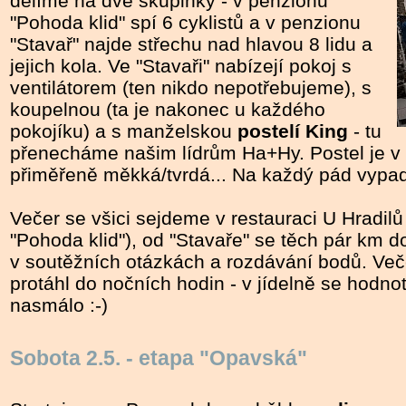
dělíme na dvě skupinky - v penzionu
"Pohoda klid" spí 6 cyklistů a v penzionu
"Stavař" najde střechu nad hlavou 8 lidu a
jejich kola. Ve "Stavaři" nabízejí pokoj s
ventilátorem (ten nikdo nepotřebujeme), s
koupelnou (ta je nakonec u každého
pokojíku) a s manželskou
postelí King
- tu
přenecháme našim lídrům Ha+Hy. Postel je v
přiměřeně měkká/tvrdá... Na každý pád vypa
Večer se všici sejdeme v restauraci U Hradil
"Pohoda klid"), od "Stavaře" se těch pár km 
v soutěžních otázkách a rozdávání bodů. Več
protáhl do nočních hodin - v jídelně se hodnot
nasmálo :-)
Sobota 2.5. - etapa "Opavská"