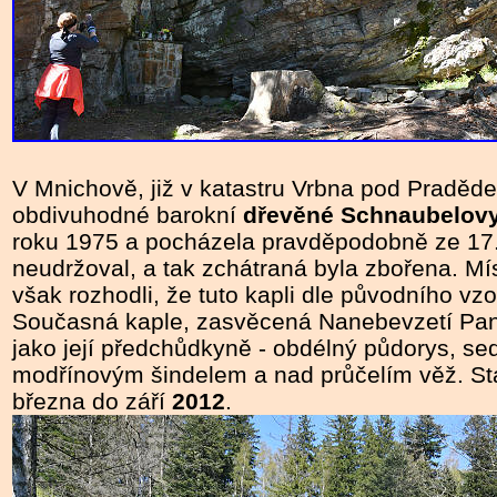
V Mnichově, již v katastru Vrbna pod Praděd
obdivuhodné barokní
dřevěné Schnaubelovy
roku 1975 a pocházela pravděpodobně ze 17. s
neudržoval, a tak zchátraná byla zbořena. Mís
však rozhodli, že tuto kapli dle původního vz
Současná kaple, zasvěcená Nanebevzetí Pann
jako její předchůdkyně - obdélný půdorys, se
modřínovým šindelem a nad průčelím věž. St
března do září
2012
.