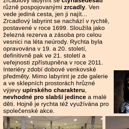
zrcadlový labyrint se
čtyřiašedesáti
různě pospojovanými
zrcadly
. Ven
vede jediná cesta, jen ji najít...
Zrcadlový labyrint se nachází v rychtě,
postavené v roce 1699. Sloužila jako
železná rezerva a zásoba pro celou
vesnici na léta neúrody. Rychta byla
opravována v 19. a 20. století,
definitivně pak ve 21. století a
veřejnosti zpřístupněna v roce 2011.
Interiéry zdobí dobové venkovské
předměty. Mimo labyrint je zde galerie
a ve sklepních prostorách hrůzné
výjevy
upírského charakteru
,
nevhodné pro slabší jedince
a malé
děti. Hojně je rychta též využívána pro
společenské akce.