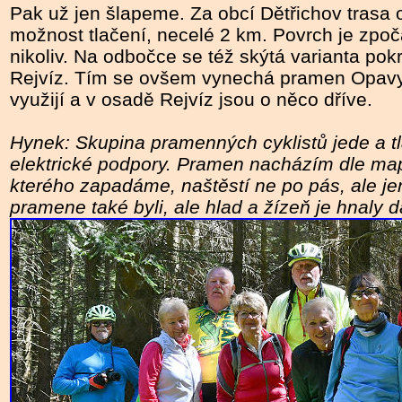
Pak už jen šlapeme. Za obcí Dětřichov trasa
možnost tlačení, necelé 2 km. Povrch je zpočá
nikoliv. Na odbočce se též skýtá varianta pokr
Rejvíz. Tím se ovšem vynechá pramen Opavy.
využijí a v osadě Rejvíz jsou o něco dříve.
Hynek: Skupina pramenných cyklistů jede a tl
elektrické podpory. Pramen nacházím dle map
kterého zapadáme, naštěstí ne po pás, ale je
pramene také byli, ale hlad a žízeň je hnaly d