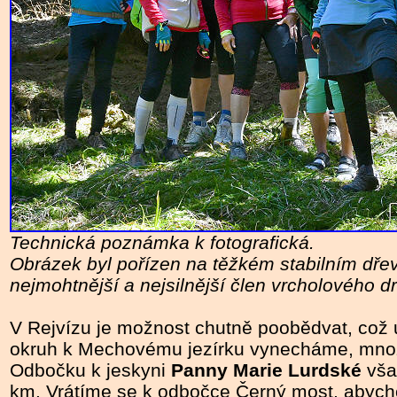
Technická poznámka k fotografická.
Obrázek byl pořízen na těžkém stabilním dřevě
nejmohtnější a nejsilnější člen vrcholového d
V Rejvízu je možnost chutně poobědvat, což u
okruh k Mechovému jezírku vynecháme, mnozí j
Odbočku k jeskyni
Panny Marie Lurdské
vša
km. Vrátíme se k odbočce Černý most, abych