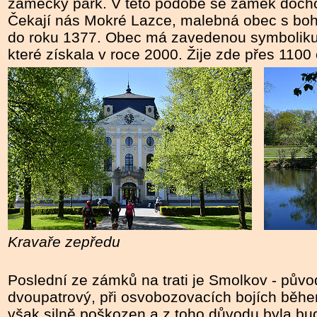
zámecký park. V této podobě se zámek doch
Čekají nás Mokré Lazce, malebná obec s bohat
do roku 1377. Obec má zavedenou symboliku –
které získala v roce 2000. Žije zde přes 1100 
Kravaře zepředu
Poslední ze zámků na trati je Smolkov - půvo
dvoupatrový, při osvobozovacích bojích běhe
však silně poškozen a z toho důvodu byla bu