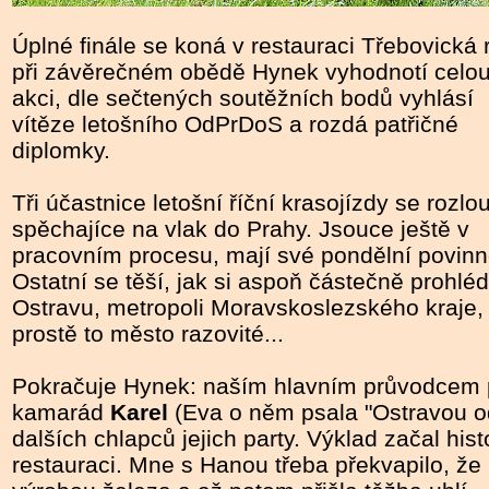
Úplné finále se koná v restauraci Třebovická r
při závěrečném obědě Hynek vyhodnotí celo
akci, dle sečtených soutěžních bodů vyhlásí
vítěze letošního OdPrDoS a rozdá patřičné
diplomky.
Tři účastnice letošní říční krasojízdy se rozlou
spěchajíce na vlak do Prahy. Jsouce ještě v
pracovním procesu, mají své pondělní povinno
Ostatní se těší, jak si aspoň částečně prohlé
Ostravu, metropoli Moravskoslezského kraje,
prostě to město razovité...
Pokračuje Hynek: naším hlavním průvodcem p
kamarád
Karel
(Eva o něm psala "Ostravou o
dalších chlapců jejich party. Výklad začal hi
restauraci. Mne s Hanou třeba překvapilo, že