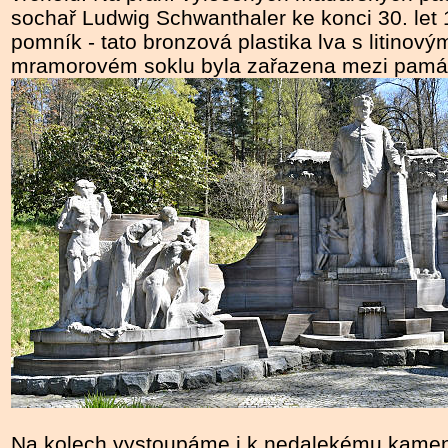
sochař Ludwig Schwanthaler ke konci 30. let 
pomník - tato bronzová plastika lva s litino
mramorovém soklu byla zařazena mezi památ
Na kolech vystoupáme i k nedalekému kam