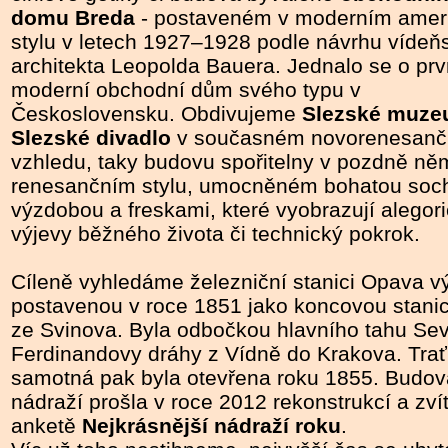
domu Breda
- postaveném v moderním ame
stylu v letech 1927–1928 podle návrhu víde
architekta Leopolda Bauera. Jednalo se o prv
moderní obchodní dům svého typu v
Československu. Obdivujeme
Slezské muz
Slezské divadlo
v současném novorenesan
vzhledu, taky budovu spořitelny v pozdně n
renesančním stylu, umocněném bohatou soc
výzdobou a freskami, které vyobrazují alegor
výjevy běžného života či technický pokrok.
Cíleně vyhledáme železniční stanici Opava v
postavenou v roce 1851 jako koncovou stanici
ze Svinova. Byla odbočkou hlavního tahu Sev
Ferdinandovy dráhy z Vídně do Krakova. Trať
samotná pak byla otevřena roku 1855. Budov
nádraží prošla v roce 2012 rekonstrukcí a zvít
anketě
Nejkrásnější nádraží roku
.