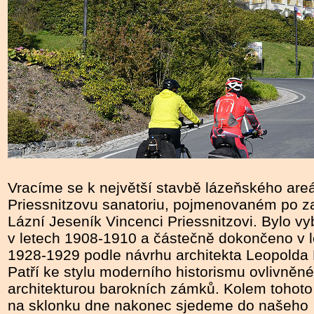
Vracíme se k největší stavbě lázeňského areá
Priessnitzovu sanatoriu, pojmenovaném po za
Lázní Jeseník Vincenci Priessnitzovi. Bylo 
v letech 1908-1910 a částečně dokončeno v 
1928-1929 podle návrhu architekta Leopolda
Patří ke stylu moderního historismu ovlivněn
architekturou barokních zámků. Kolem tohoto
na sklonku dne nakonec sjedeme do našeho