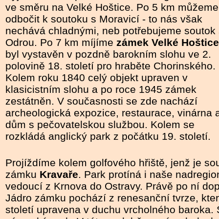
ve směru na Velké Hoštice. Po 5 km můžeme
odbočit k soutoku s Moravicí - to nás však
nechává chladnými, neb potřebujeme soutok 
Odrou. Po 7 km míjíme
zámek Velké Hoštice
byl vystavěn v pozdně barokním slohu ve 2.
polovině 18. století pro hraběte Chorinského.
Kolem roku 1840 celý objekt upraven v
klasicistním slohu a po roce 1945 zámek
zestátněn. V současnosti se zde nachází
archeologická expozice, restaurace, vinárna 
dům s pečovatelskou službou. Kolem se
rozkládá anglický park z počátku 19. století.
Projíždíme kolem golfového hřiště, jenž je so
zámku
Kravaře
. Park protíná i naše nadregio
vedoucí z Krnova do Ostravy. Právě po ní d
Jádro zámku pochází z renesanční tvrze, kter
století upravena v duchu vrcholného baroka.