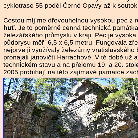
cyklotrase 55 podél Černé Opavy až k soutok
Cestou míjíme dřevouhelnou vysokou pec z r
huť
. Je to poměrně cenná technická památk
železářského průmyslu v kraji. Pec je vysoká
půdorysu měří 6,5 x 6,5 metru. Fungovala zřej
nejprve ji využívaly železárny vratislavského b
pronajali janovičtí Harrachové. V té době už 
technickém stavu a na přelomu 19. a 20. stol
2005 probíhají na této zajímavé památce zá