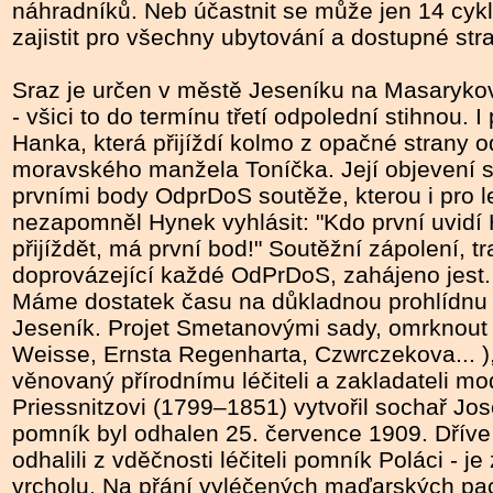
náhradníků. Neb účastnit se může jen 14 cyklis
zajistit pro všechny ubytování a dostupné str
Sraz je určen v městě Jeseníku
na Masaryko
- všici to do termínu třetí odpolední stihnou. I
Hanka, která přijíždí kolmo z opačné strany 
moravského manžela Toníčka. Její objevení s
prvními body OdprDoS soutěže, kterou i pro l
nezapomněl Hynek vyhlásit: "Kdo první uvidí
přijíždět, má první bod!" Soutěžní zápolení, t
doprovázející každé OdPrDoS, zahájeno jest.
Máme dostatek času na důkladnou prohlídnu
Jeseník. Projet Smetanovými sady, omrknout 
Weisse, Ernsta Regenharta, Czwrczekova... )
věnovaný přírodnímu léčiteli a zakladateli m
Priessnitzovi (1799–1851) vytvořil sochař J
pomník byl odhalen 25. července 1909. Dříve
odhalili z vděčnosti léčiteli pomník Poláci - j
vrcholu. Na přání vyléčených maďarských pac