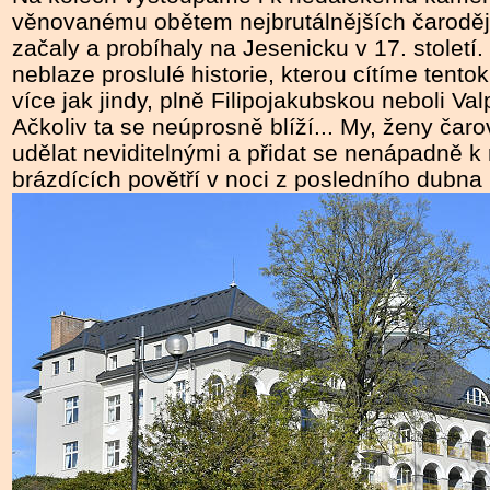
věnovanému obětem nejbrutálnějších čaroděj
začaly a probíhaly na Jesenicku v 17. století.
neblaze proslulé historie, kterou cítíme tent
více jak jindy, plně Filipojakubskou neboli V
Ačkoliv ta se neúprosně blíží... My, ženy čar
udělat neviditelnými a přidat se nenápadně k 
brázdících povětří v noci z posledního dubna 