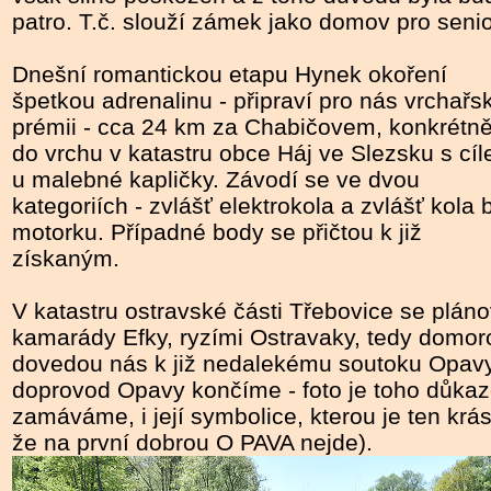
patro. T.č. slouží zámek jako domov pro senio
Dnešní romantickou etapu Hynek okoření
špetkou adrenalinu - připraví pro nás vrchařs
prémii - cca 24 km za Chabičovem, konkrétn
do vrchu v katastru obce Háj ve Slezsku s cí
u malebné kapličky. Závodí se ve dvou
kategoriích - zvlášť elektrokola a zvlášť kola 
motorku. Případné body se přičtou k již
získaným.
V katastru ostravské části Třebovice se plá
kamarády Efky, ryzími Ostravaky, tedy domoro
dovedou nás k již nedalekému soutoku Opavy 
doprovod Opavy končíme - foto je toho důk
zamáváme, i její symbolice, kterou je ten krá
že na první dobrou O PAVA nejde).