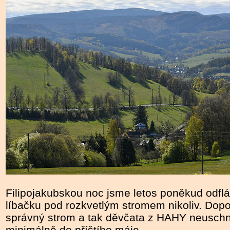
Filipojakubskou noc jsme letos poněkud odflá
líbačku pod rozkvetlým stromem nikoliv. Dopo
správný strom a tak děvčata z HAHY neuschn
minimálně do příštího máje...