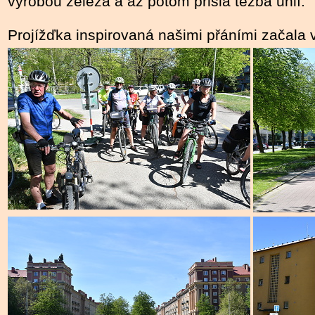
výrobou železa a až potom přišla těžba uhlí.
Projížďka inspirovaná našimi přáními začala 