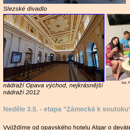
Slezské divadlo
Iva:
P
nádraží Opava východ, nejkrásnější
nádraží 2012
Neděle 3.5. - etapa "Zámecká k soutoku
Vyjíždíme od opavského hotelu Algar o devát