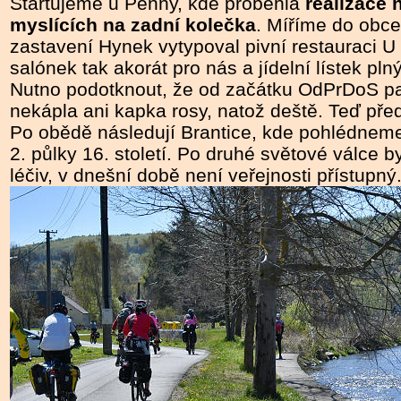
Startujeme u Penny, kde proběhla
realizace 
myslících na zadní kolečka
. Míříme do obce
zastavení Hynek vytypoval pivní restauraci U
salónek tak akorát pro nás a jídelní lístek pl
Nutno podotknout, že od začátku OdPrDoS pa
nekápla ani kapka rosy, natož deště. Teď pře
Po obědě následují Brantice, kde pohlédnem
2. půlky 16. století. Po druhé světové válce 
léčiv, v dnešní době není veřejnosti přístupný